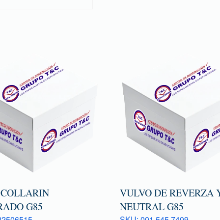
 COLLARIN
VULVO DE REVERZA 
RADO G85
NEUTRAL G85
22506515
SKU: 001 545 7409