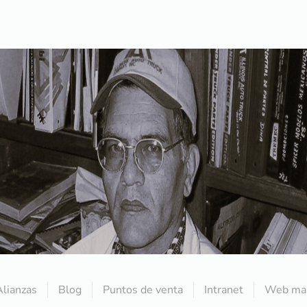
Alianzas
Blog
Puntos de venta
Intranet
Web mai