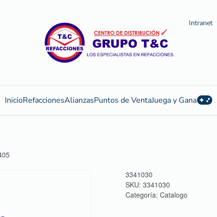
Intranet
Inicio
Refacciones
Alianzas
Puntos de Venta
Juega y Gana
405
3341030
SKU:
3341030
Categoría:
Catalogo