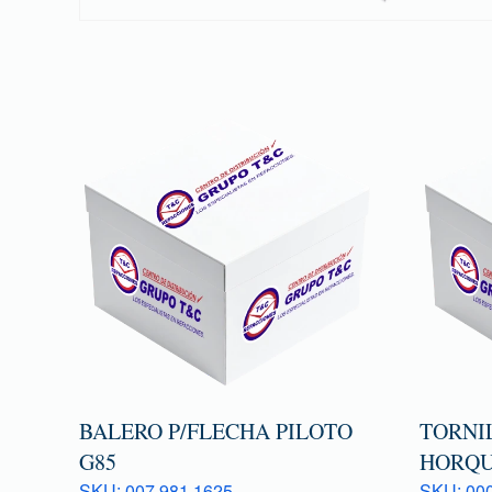
BALERO P/FLECHA PILOTO
TORNI
G85
HORQU
SKU: 007 981 1625
SKU: 000