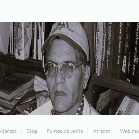
Alianzas
Blog
Puntos de venta
Intranet
Web mai