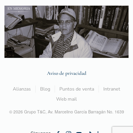
Aviso de privacidad
Alianzas
Blog
Puntos de venta
Intranet
Web mail
©
2026
Grupo T&C,
Av. Marcelino García Barragán No. 1639