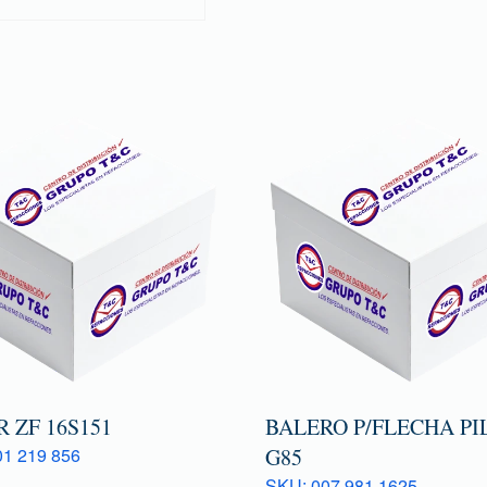
 ZF 16S151
BALERO P/FLECHA PI
1 219 856
G85
SKU: 007 981 1625