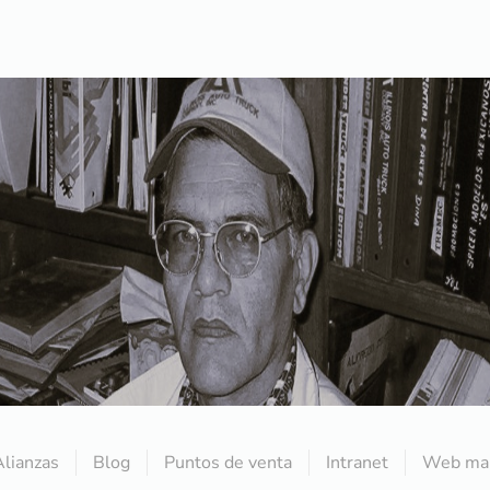
Alianzas
Blog
Puntos de venta
Intranet
Web mai