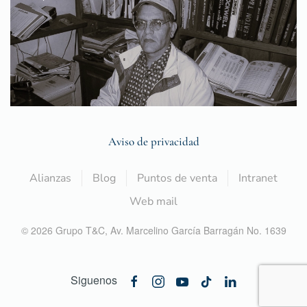
Aviso de privacidad
Alianzas
Blog
Puntos de venta
Intranet
Web mail
©
2026
Grupo T&C,
Av. Marcelino García Barragán No. 1639
Siguenos