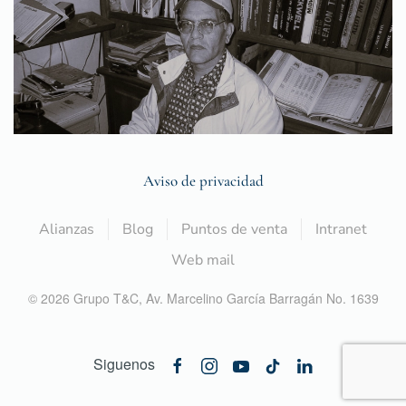
Aviso de privacidad
Alianzas
Blog
Puntos de venta
Intranet
Web mail
©
2026
Grupo T&C,
Av. Marcelino García Barragán No. 1639
Siguenos