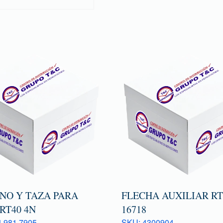
ONO Y TAZA PARA
FLECHA AUXILIAR R
RT40 4N
16718
 981 7905
SKU: 4300904