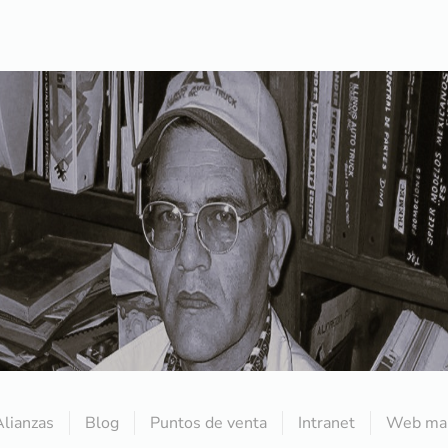
Alianzas
Blog
Puntos de venta
Intranet
Web mai