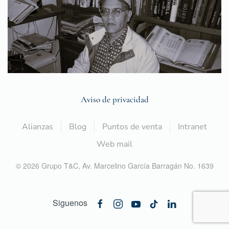
Aviso de privacidad
Alianzas
Blog
Puntos de venta
Intranet
Web mail
©
2026
Grupo T&C,
Av. Marcelino García Barragán No. 1639
Siguenos