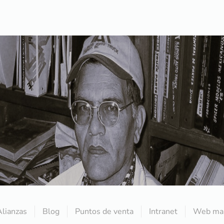
Alianzas
Blog
Puntos de venta
Intranet
Web mai