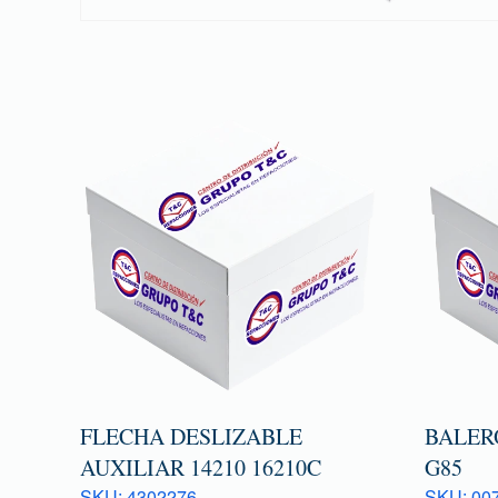
FLECHA DESLIZABLE
BALER
AUXILIAR 14210 16210C
G85
SKU: 4302276
SKU: 007