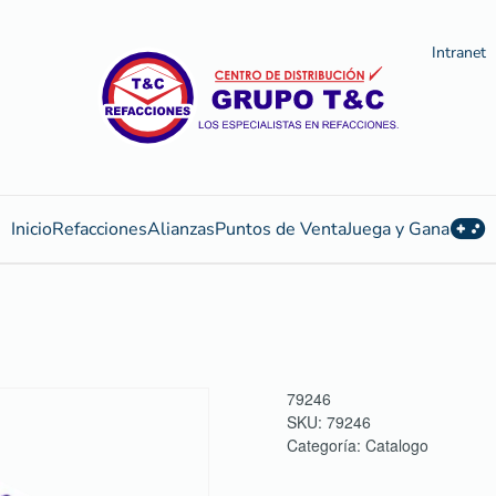
Intranet
Inicio
Refacciones
Alianzas
Puntos de Venta
Juega y Gana
79246
SKU:
79246
Categoría:
Catalogo