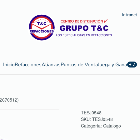
Intranet
Inicio
Refacciones
Alianzas
Puntos de Venta
Juega y Gana
2670512)
TESJ0548
SKU:
TESJ0548
Categoría:
Catalogo