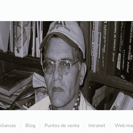
Alianzas
Blog
Puntos de venta
Intranet
Web mai