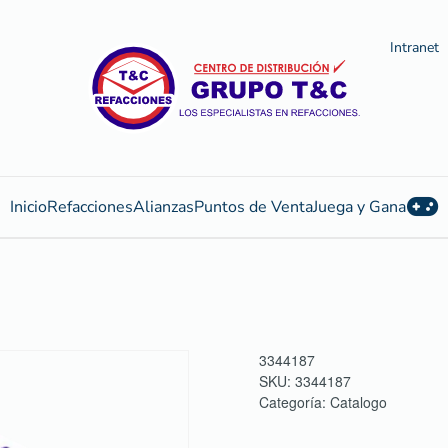
Intranet
Inicio
Refacciones
Alianzas
Puntos de Venta
Juega y Gana
3344187
SKU:
3344187
Categoría:
Catalogo