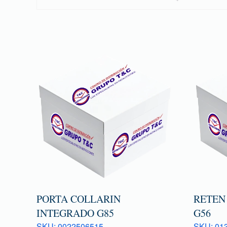
PORTA COLLARIN
RETEN
INTEGRADO G85
G56
SKU: 0022506515
SKU: 013