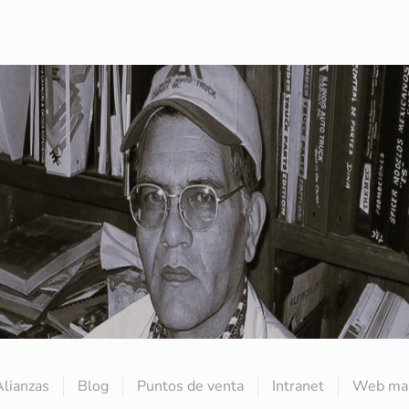
Alianzas
Blog
Puntos de venta
Intranet
Web mai