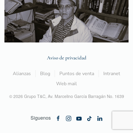
Aviso de privacidad
Alianzas
Blog
Puntos de venta
Intranet
Web mail
©
2026
Grupo T&C,
Av. Marcelino García Barragán No. 1639
Siguenos