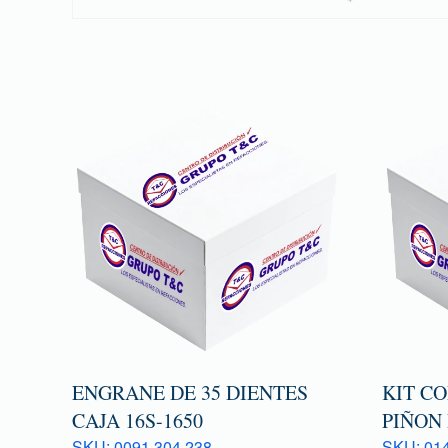
ENGRANE DE 35 DIENTES
KIT C
CAJA 16S-1650
PIÑON 
SKU: 0091 304 238
SKU: 014