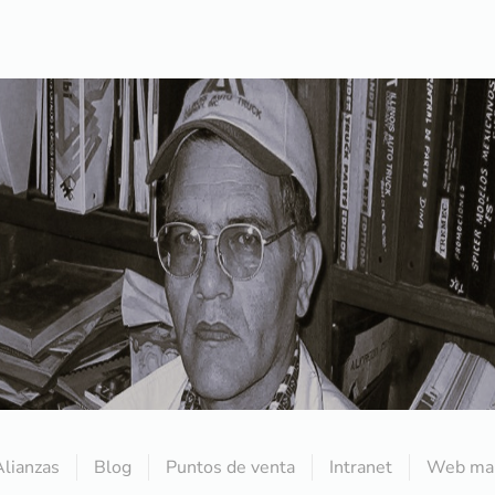
Alianzas
Blog
Puntos de venta
Intranet
Web mai