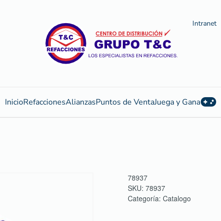
Intranet
Inicio
Refacciones
Alianzas
Puntos de Venta
Juega y Gana
78937
SKU:
78937
Categoría:
Catalogo