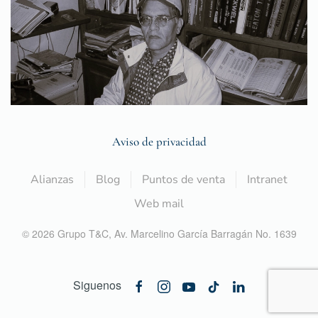
Aviso de privacidad
Alianzas
Blog
Puntos de venta
Intranet
Web mail
©
2026
Grupo T&C,
Av. Marcelino García Barragán No. 1639
Siguenos