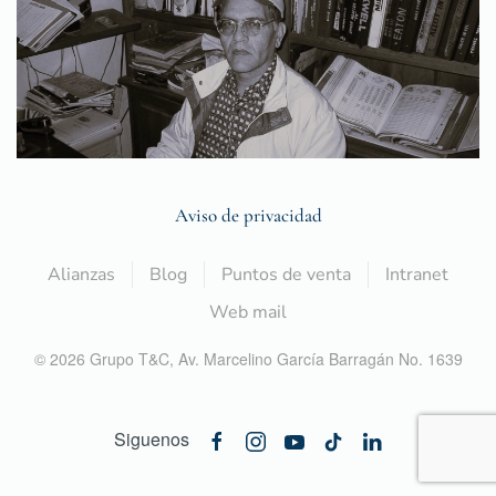
Aviso de privacidad
Alianzas
Blog
Puntos de venta
Intranet
Web mail
©
2026
Grupo T&C,
Av. Marcelino García Barragán No. 1639
Siguenos