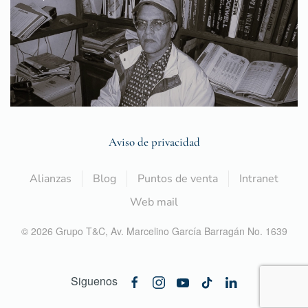
Aviso de privacidad
Alianzas
Blog
Puntos de venta
Intranet
Web mail
©
2026
Grupo T&C,
Av. Marcelino García Barragán No. 1639
Siguenos