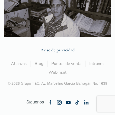
Aviso de privacidad
Alianzas
Blog
Puntos de venta
Intranet
Web mail
©
2026
Grupo T&C,
Av. Marcelino García Barragán No. 1639
Siguenos