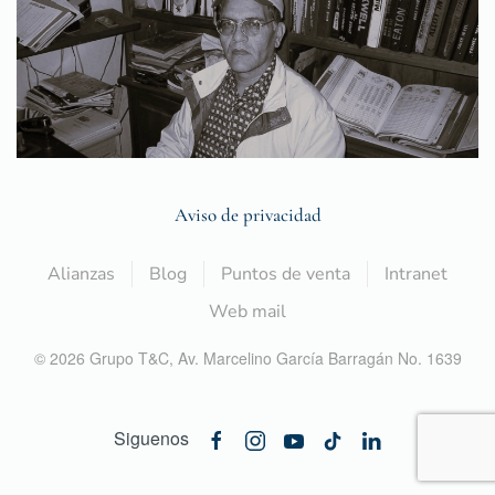
Aviso de privacidad
Alianzas
Blog
Puntos de venta
Intranet
Web mail
©
2026
Grupo T&C,
Av. Marcelino García Barragán No. 1639
Siguenos