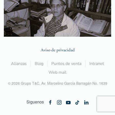
Aviso de privacidad
Alianzas
Blog
Puntos de venta
Intranet
Web mail
©
2026
Grupo T&C,
Av. Marcelino García Barragán No. 1639
Siguenos