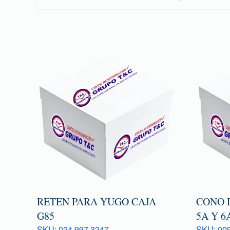
RETEN PARA YUGO CAJA
CONO 
G85
5A Y 6
SKU: 024 997 3247
SKU: 009