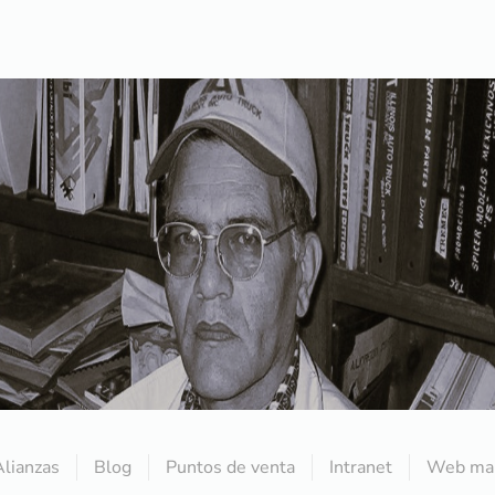
Alianzas
Blog
Puntos de venta
Intranet
Web mai