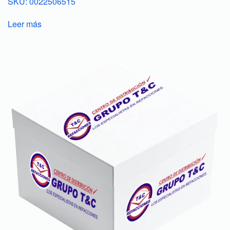
SKU: 0022506515
Leer más