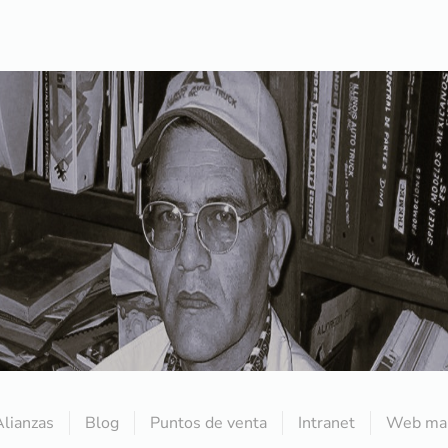
Alianzas
Blog
Puntos de venta
Intranet
Web mai